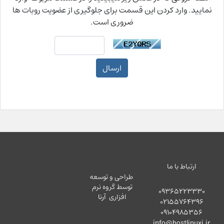
نمایید. وارد کردن این قسمت برای جلوگیری از عضویت روبات ها
ضروری است.
ارسال
ارتباط با ما
طراحی و توسعه
توسط گروه نرم
09365223330
افزاری
آرنا
02155764396
09104985356
info@hostlinuxi.ir