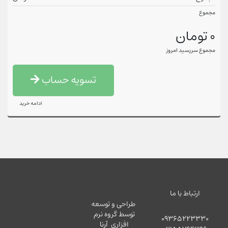
مجموع
0 تومان
مجموع سررسید امروز
تسویه حساب
ادامه خرید
ارتباط با ما
طراحی و توسعه
توسط گروه نرم
09365223330
افزاری
آرنا